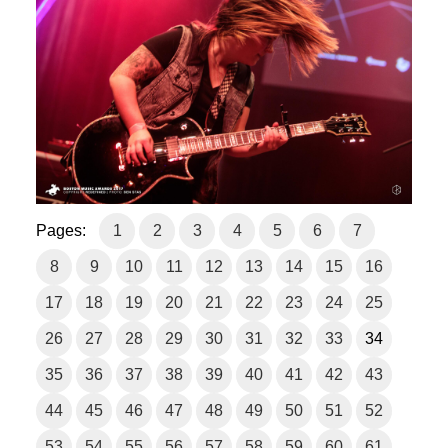
Pages:
1
2
3
4
5
6
7
8
9
10
11
12
13
14
15
16
17
18
19
20
21
22
23
24
25
26
27
28
29
30
31
32
33
34
35
36
37
38
39
40
41
42
43
44
45
46
47
48
49
50
51
52
53
54
55
56
57
58
59
60
61